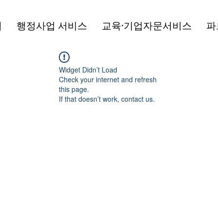
개
행정사업 서비스
교육·기업자문서비스
파
Widget Didn’t Load
Check your internet and refresh
this page.
If that doesn’t work, contact us.