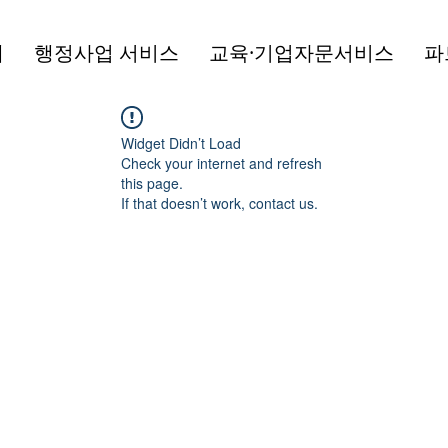
개
행정사업 서비스
교육·기업자문서비스
파
Widget Didn’t Load
Check your internet and refresh
this page.
If that doesn’t work, contact us.