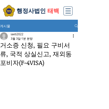
​행정사법인
태백
게시물
iaeti2022
3월 3일
1분 분량
거소증 신청, 필요 구비서
류, 국적 상실신고, 재외동
포비자(F-4VISA)