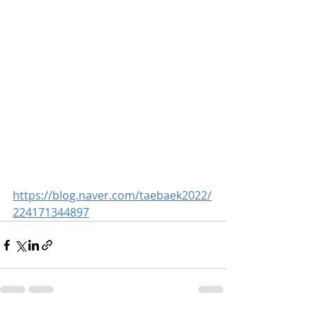
https://blog.naver.com/taebaek2022/
224171344897