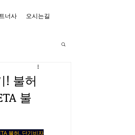
트너사
오시는길
! 불허
TA 불
TA 불허, 단기비자