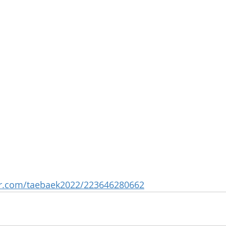
ver.com/taebaek2022/223646280662