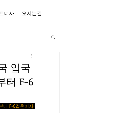
트너사
오시는길
한국 입국
터 F-6
부터 F-6결혼비자 