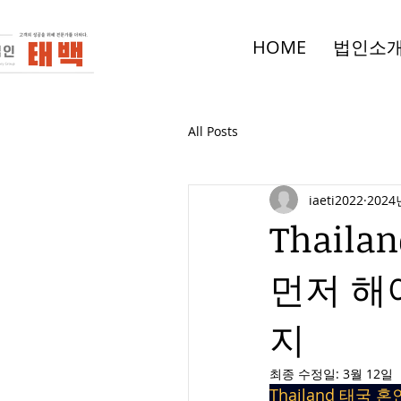
HOME
법인소
All Posts
iaeti2022
2024
Thail
먼저 해
지
최종 수정일:
3월 12일
Thailand 태