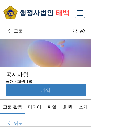
​행정사법인
태백
그룹
공지사항
공개
·
회원 1명
가입
그룹 활동
미디어
파일
회원
소개
뒤로