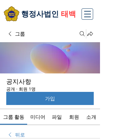
​행정사법인
태백
그룹
공지사항
공개
·
회원 1명
가입
그룹 활동
미디어
파일
회원
소개
뒤로