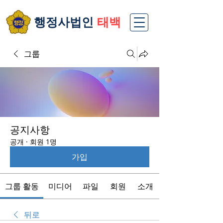
​행정사법인
태백
그룹
공지사항
공개
·
회원 1명
가입
그룹 활동
미디어
파일
회원
소개
뒤로