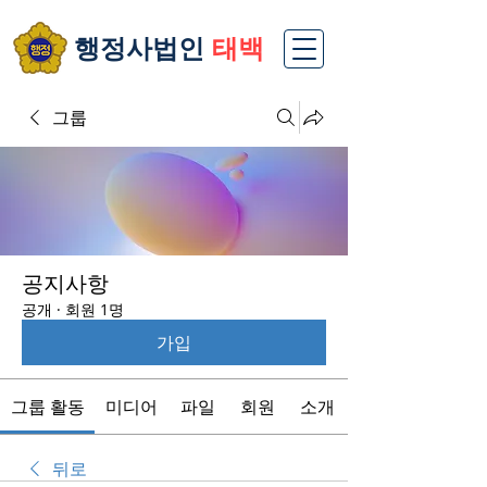
​행정사법인
태백
그룹
공지사항
공개
·
회원 1명
가입
그룹 활동
미디어
파일
회원
소개
뒤로