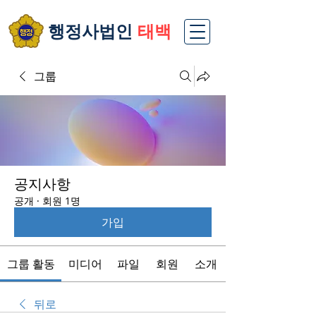
​행정사법인
태백
그룹
공지사항
공개
·
회원 1명
가입
그룹 활동
미디어
파일
회원
소개
뒤로