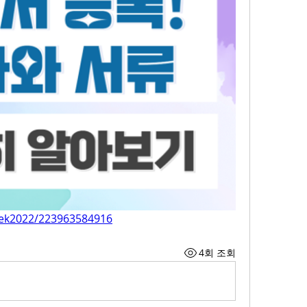
aek2022/223963584916
4회 조회