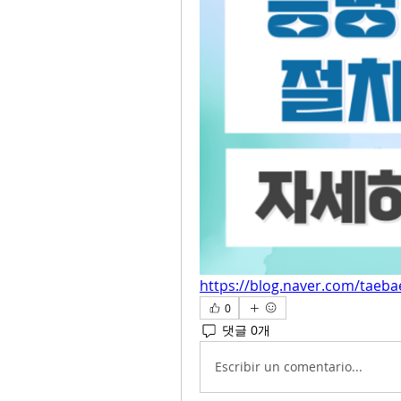
https://blog.naver.com/taeb
0
댓글 0개
Escribir un comentario...