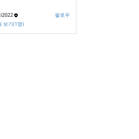
ti2022
팔로우
22
 보기(1명)