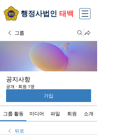
​행정사법인
태백
그룹
공지사항
공개
·
회원 1명
가입
그룹 활동
미디어
파일
회원
소개
뒤로