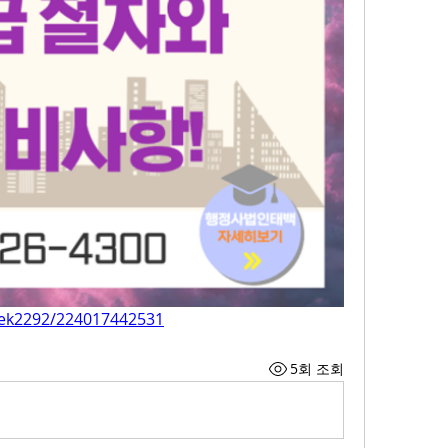
aek2292/224017442531
5회 조회