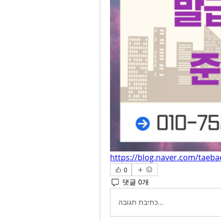
https://blog.naver.com/taeb
0
댓글 0개
כתיבת תגובה...