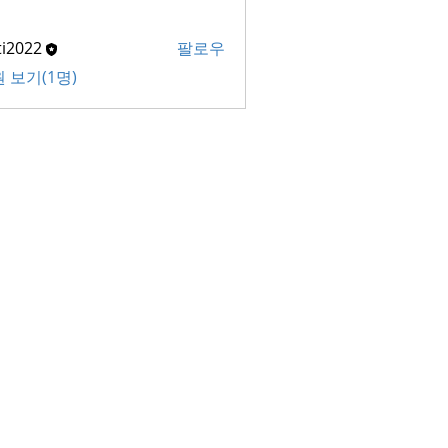
ti2022
팔로우
22
 보기(1명)