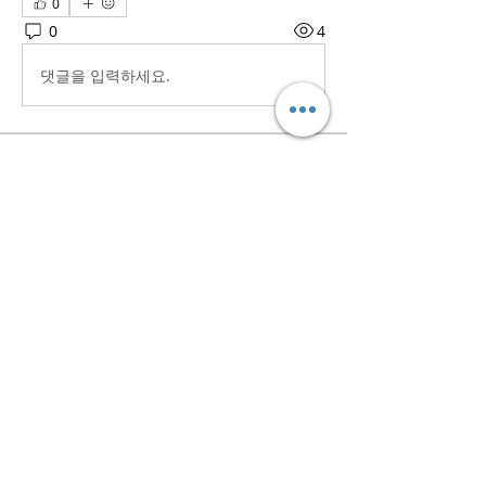
0
0
4
댓글을 입력하세요.
소개
흥미로운 이야기, 아이디어, 사진 등을
공유합니다.
명
iaeti2022
팔로우
iaeti2022
전체 회원 보기(1명)
회사명 : 행정사법인 태백 대표자 : 이창