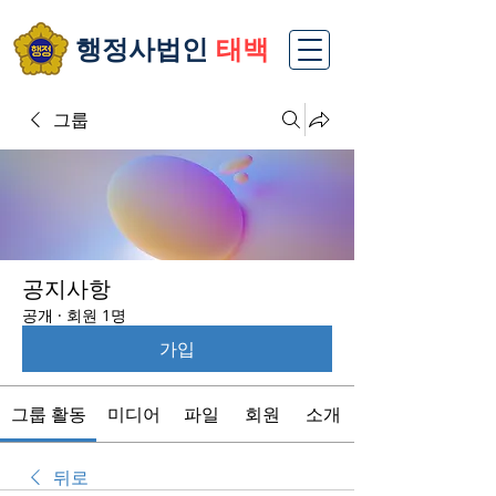
​행정사법인
태백
그룹
공지사항
공개
·
회원 1명
가입
그룹 활동
미디어
파일
회원
소개
뒤로