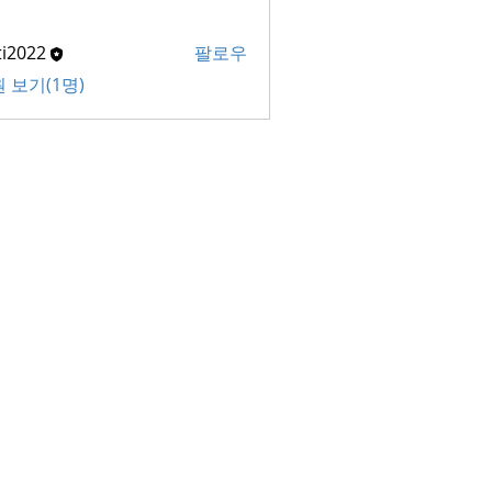
ti2022
팔로우
22
 보기(1명)