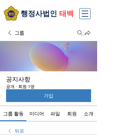
​행정사법인
태백
그룹
공지사항
공개
·
회원 1명
가입
그룹 활동
미디어
파일
회원
소개
뒤로