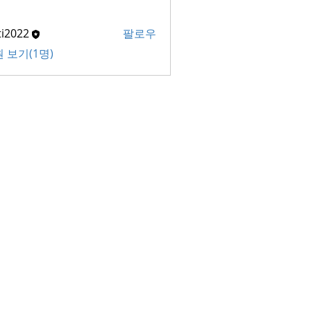
ti2022
팔로우
22
 보기(1명)