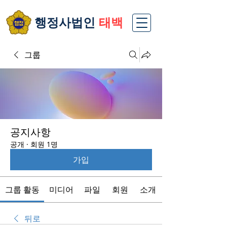
​행정사법인
태백
그룹
공지사항
공개
·
회원 1명
가입
그룹 활동
미디어
파일
회원
소개
뒤로