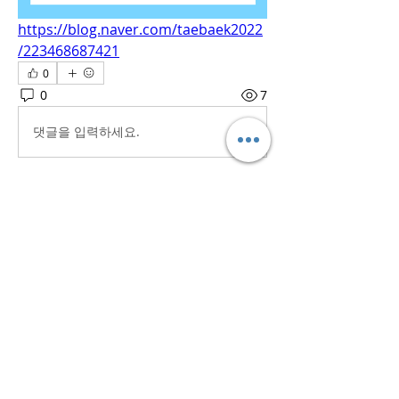
https://blog.naver.com/taebaek2022
/223468687421
0
0
7
댓글을 입력하세요.
소개
흥미로운 이야기, 아이디어, 사진 등을
공유합니다.
명
iaeti2022
팔로우
iaeti2022
전체 회원 보기(1명)