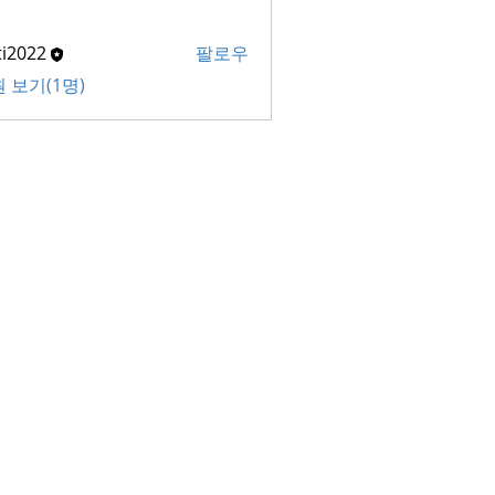
ti2022
팔로우
22
 보기(1명)