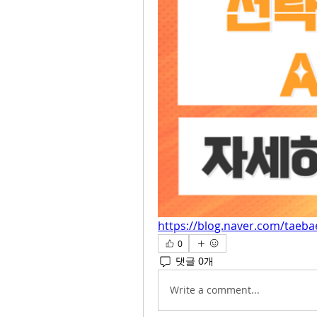
https://blog.naver.com/taeb
0
댓글 0개
Write a comment...