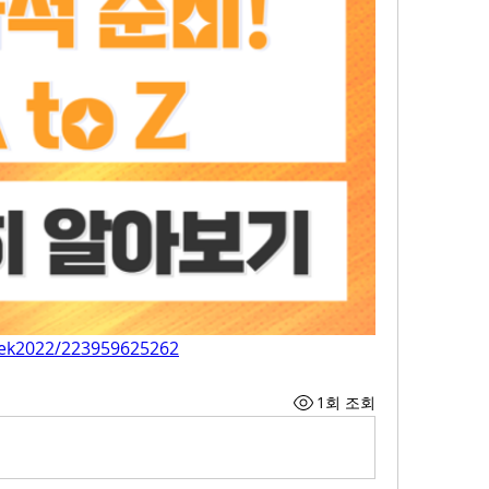
aek2022/223959625262
1회 조회