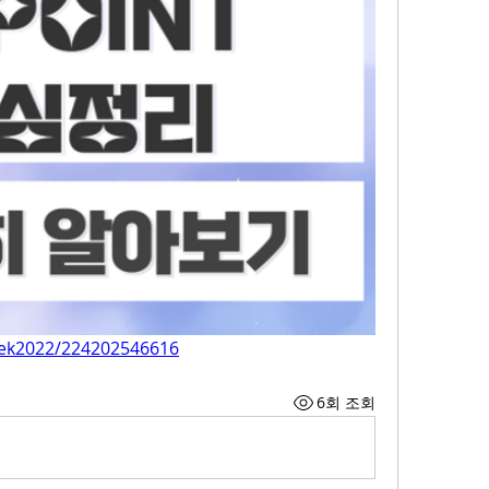
aek2022/224202546616
6회 조회