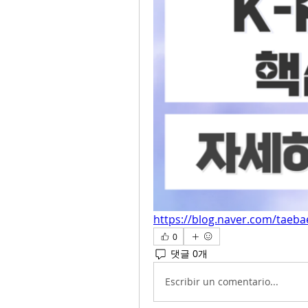
https://blog.naver.com/taeb
0
댓글 0개
Escribir un comentario...