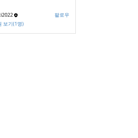
ti2022
팔로우
22
 보기(1명)