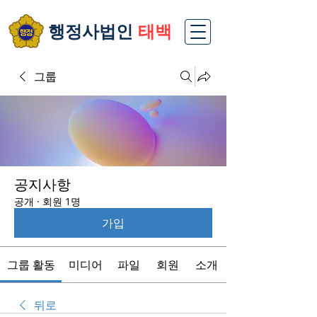
​행정사법인
태백
그룹
공지사항
공개
·
회원 1명
가입
그룹 활동
미디어
파일
회원
소개
뒤로