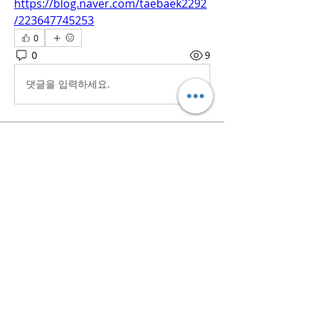
https://blog.naver.com/taebaek2292
/223647745253
0
0
9
댓글을 입력하세요.
소개
흥미로운 이야기, 아이디어, 사진 등을
공유합니다.
명
iaeti2022
팔로우
iaeti2022
전체 회원 보기(1명)