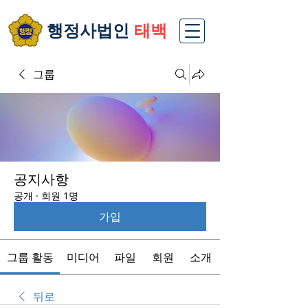
​행정사법인
태백
그룹
공지사항
공개
·
회원 1명
가입
그룹 활동
미디어
파일
회원
소개
뒤로