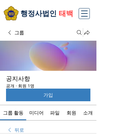
​행정사법인
태백
그룹
공지사항
공개
·
회원 1명
가입
그룹 활동
미디어
파일
회원
소개
뒤로