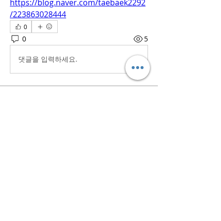
https://blog.naver.com/taebaek2292
/223863028444
0
0
5
댓글을 입력하세요.
소개
흥미로운 이야기, 아이디어, 사진 등을
공유합니다.
명
iaeti2022
팔로우
iaeti2022
전체 회원 보기(1명)