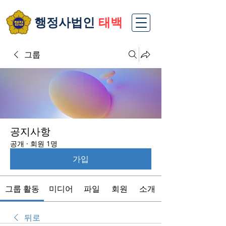
​행정사법인
태백
그룹
공지사항
공개
·
회원 1명
가입
그룹 활동
미디어
파일
회원
소개
뒤로