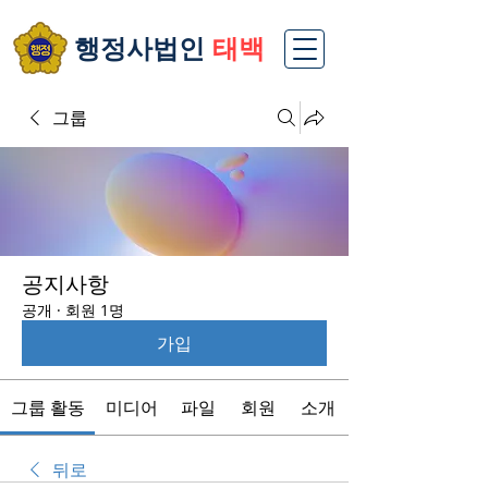
​행정사법인
태백
그룹
공지사항
공개
·
회원 1명
가입
그룹 활동
미디어
파일
회원
소개
뒤로