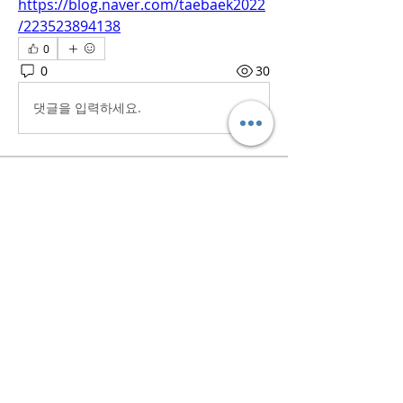
https://blog.naver.com/taebaek2022
/223523894138
0
0
30
댓글을 입력하세요.
소개
흥미로운 이야기, 아이디어, 사진 등을
공유합니다.
명
iaeti2022
팔로우
iaeti2022
전체 회원 보기(1명)