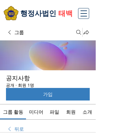
​행정사법인
태백
그룹
공지사항
공개
·
회원 1명
가입
그룹 활동
미디어
파일
회원
소개
뒤로