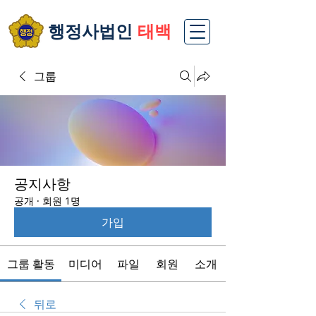
​행정사법인
태백
그룹
공지사항
공개
·
회원 1명
가입
그룹 활동
미디어
파일
회원
소개
뒤로