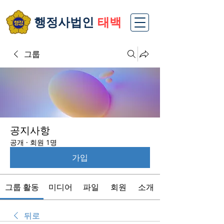
​행정사법인
태백
그룹
공지사항
공개
·
회원 1명
가입
그룹 활동
미디어
파일
회원
소개
뒤로