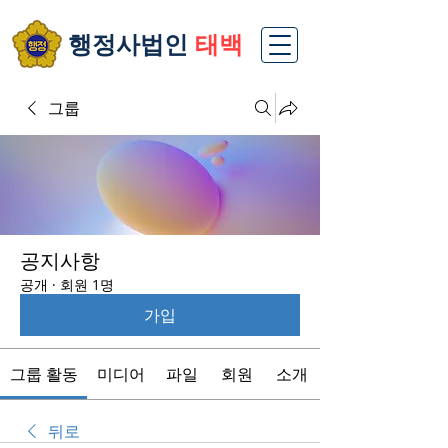
​행정사법인
태백
그룹
공지사항
공개
·
회원 1명
가입
그룹 활동
미디어
파일
회원
소개
뒤로