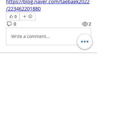
https://blog.naver.com/taebaek2022
/223462201880
0
0
2
Write a comment...
소개
흥미로운 이야기, 아이디어, 사진 등을
공유합니다.
명
iaeti2022
팔로우
iaeti2022
전체 회원 보기(1명)