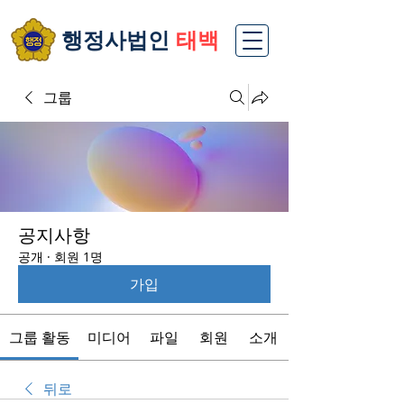
​행정사법인
태백
그룹
공지사항
공개
·
회원 1명
가입
그룹 활동
미디어
파일
회원
소개
뒤로