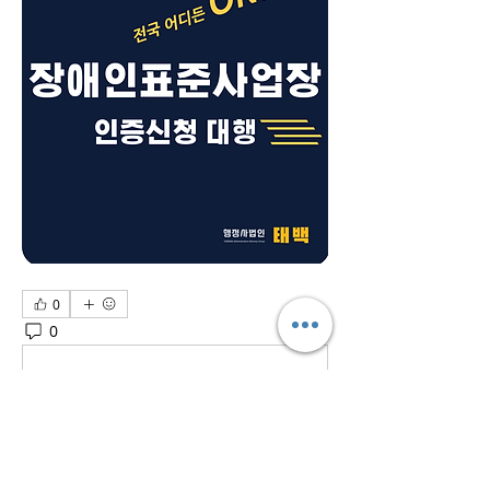
0
0
1
Escribir un comentario...
소개