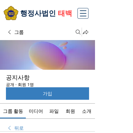
​행정사법인
태백
그룹
공지사항
공개
·
회원 1명
가입
그룹 활동
미디어
파일
회원
소개
뒤로