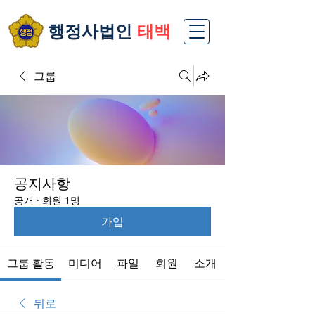
​행정사법인
태백
그룹
공지사항
공개
·
회원 1명
가입
그룹 활동
미디어
파일
회원
소개
뒤로