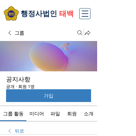
​행정사법인
태백
그룹
공지사항
공개
·
회원 1명
가입
그룹 활동
미디어
파일
회원
소개
뒤로