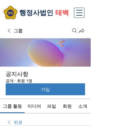
​행정사법인
태백
그룹
공지사항
공개
·
회원 1명
가입
그룹 활동
미디어
파일
회원
소개
뒤로